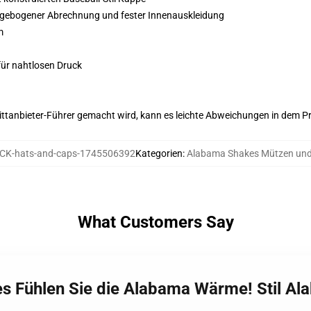
it gebogener Abrechnung und fester Innenauskleidung
m
für nahtlosen Druck
 Drittanbieter-Führer gemacht wird, kann es leichte Abweichungen in dem P
K-hats-and-caps-1745506392
Kategorien
:
Alabama Shakes Mützen un
What Customers Say
es Fühlen Sie die Alabama Wärme! Stil A