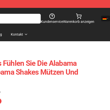
Kundenservice
Warenkorb anzeigen
og
Kontakt
 Fühlen Sie Die Alabama
abama Shakes Mützen Und
)