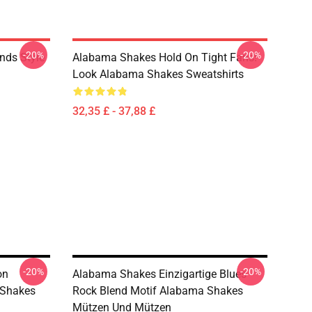
-20%
-20%
nds Style
Alabama Shakes Hold On Tight Fans!
Look Alabama Shakes Sweatshirts
32,35 £ - 37,88 £
-20%
-20%
on
Alabama Shakes Einzigartige Blues
 Shakes
Rock Blend Motif Alabama Shakes
Mützen Und Mützen