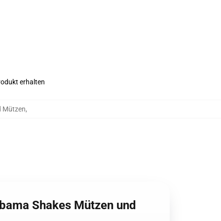
rodukt erhalten
d Mützen
,
labama Shakes Mützen und