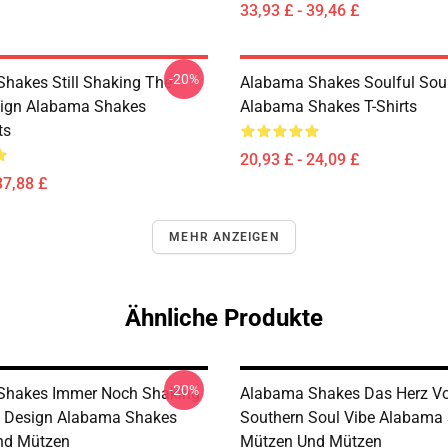
33,93 £ - 39,46 £
-20%
hakes Still Shaking The
Alabama Shakes Soulful Sou
sign Alabama Shakes
Alabama Shakes T-Shirts
ts
20,93 £ - 24,09 £
37,88 £
MEHR ANZEIGEN
Ähnliche Produkte
-20%
Shakes Immer Noch Shaking
Alabama Shakes Das Herz V
d Design Alabama Shakes
Southern Soul Vibe Alabama
nd Mützen
Mützen Und Mützen