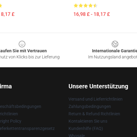
18,17 £
16,98 £ - 18,17 £
aufen Sie mit Vertrauen
Internationale Garanti
utz von Klicks bis zur Lieferung
Im Nutzungsland angebo
irma
Unsere Unterstützung
Versand und Lieferrichtlinien
Geschäftsbedingungen
Zahlungsbedingungen
ichtlinien
Return & Refund Richtlinien
ight Policy
Kontaktieren Sie uns
eferkettentransparenzgesetz
Kundenhilfe (FAQ)
Whosale