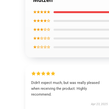
Mützen
★★★★★
★★★★☆
★★★☆☆
★★☆☆☆
★☆☆☆☆
Didn’t expect much, but was really pleased
when receiving the product. Highly
recommend.
Apr 23, 2025