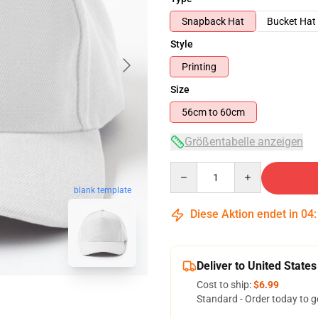
Snapback Hat
Bucket Hat
Style
Printing
Size
56cm to 60cm
Größentabelle anzeigen
Quantity
blank template
Diese Aktion endet in
04
Deliver to United States
Cost to ship:
$6.99
Standard - Order today to g