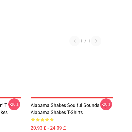
1
/
1
-20%
-20%
n' The
Alabama Shakes Soulful Sounds Style
akes
Alabama Shakes T-Shirts
20,93 £ - 24,09 £