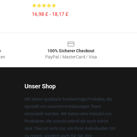
16,98 £ - 18,17 £
e
100% Sicherer Checkout
ten
PayPal / MasterCard / Visa
Unser Shop
Wir bieten qualitativ hochwertige Produkte, die
speziell von unserem erstklassigen Team
entwickelt werden. Wir bieten eine Vielzahl von
Produkten, die sowohl stilvoll als auch schön
sind. Dies ist nicht nur, um Ihren individuellen Stil
zu zeigen, sondern auch für Sie, Ihre