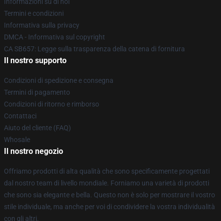
Informazioni su di noi
Termini e condizioni
Informativa sulla privacy
DMCA - Informativa sul copyright
CA SB657: Legge sulla trasparenza della catena di fornitura
Il nostro supporto
Condizioni di spedizione e consegna
Termini di pagamento
Condizioni di ritorno e rimborso
Contattaci
Aiuto del cliente (FAQ)
Whosale
Il nostro negozio
Offriamo prodotti di alta qualità che sono specificamente progettati
dal nostro team di livello mondiale. Forniamo una varietà di prodotti
che sono sia elegante e bella. Questo non è solo per mostrare il vostro
stile individuale, ma anche per voi di condividere la vostra individualità
con gli altri.