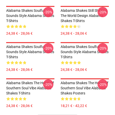
Alabama Shakes Soulful
Alabama Shakes Still Shaking
-20%
-20%
Sounds Style Alabama Shakes
The World Design Alabama
T-Shirts
Shakes T-Shirts
24,38 € - 28,06 €
24,38 € - 28,06 €
Alabama Shakes Soulful
Alabama Shakes Soulful
-20%
-20%
Sounds Style Alabama Shakes
Sounds Style Alabama Shakes
T-Shirts
T-Shirts
24,38 € - 28,06 €
24,38 € - 28,06 €
Alabama Shakes The Heart Of
Alabama Shakes The Heart Of
-20%
-20%
Southern Soul Vibe Alabama
Southern Soul Vibe Alabama
Shakes T-Shirts
Shakes Posters
24,38 € - 28,06 €
18,21 € - 42,22 €