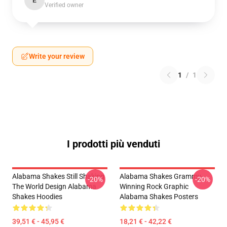
Verified owner
Write your review
1
/
1
I prodotti più venduti
Alabama Shakes Still Shaking
Alabama Shakes Grammy-
-20%
-20%
The World Design Alabama
Winning Rock Graphic
Shakes Hoodies
Alabama Shakes Posters
39,51 € - 45,95 €
18,21 € - 42,22 €