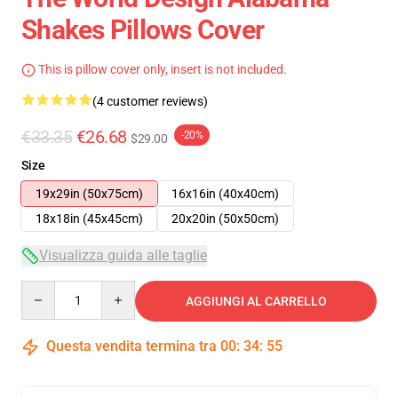
Shakes Pillows Cover
This is pillow cover only, insert is not included.
(4 customer reviews)
€33.35
€26.68
-20%
$29.00
Size
19x29in (50x75cm)
16x16in (40x40cm)
18x18in (45x45cm)
20x20in (50x50cm)
Visualizza guida alle taglie
Quantity
AGGIUNGI AL CARRELLO
Questa vendita termina tra
00
:
34
:
54