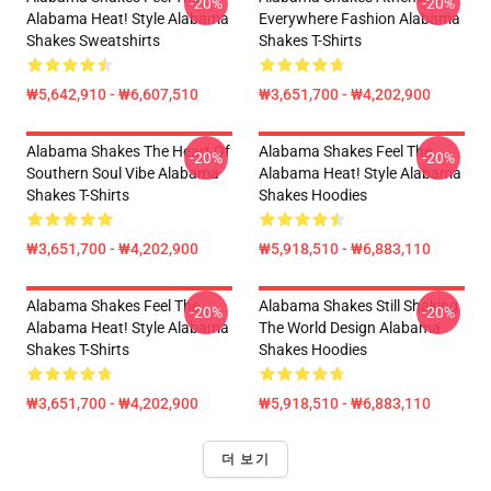
-20%
-20%
Alabama Heat! Style Alabama
Everywhere Fashion Alabama
Shakes Sweatshirts
Shakes T-Shirts
₩5,642,910 - ₩6,607,510
₩3,651,700 - ₩4,202,900
Alabama Shakes The Heart Of
Alabama Shakes Feel The
-20%
-20%
Southern Soul Vibe Alabama
Alabama Heat! Style Alabama
Shakes T-Shirts
Shakes Hoodies
₩3,651,700 - ₩4,202,900
₩5,918,510 - ₩6,883,110
Alabama Shakes Feel The
Alabama Shakes Still Shaking
-20%
-20%
Alabama Heat! Style Alabama
The World Design Alabama
Shakes T-Shirts
Shakes Hoodies
₩3,651,700 - ₩4,202,900
₩5,918,510 - ₩6,883,110
더 보기