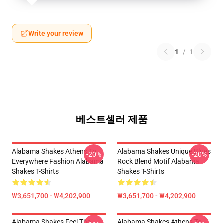
Write your review
1
/
1
베스트셀러 제품
Alabama Shakes Athens To
Alabama Shakes Unique Blues
-20%
-20%
Everywhere Fashion Alabama
Rock Blend Motif Alabama
Shakes T-Shirts
Shakes T-Shirts
₩3,651,700 - ₩4,202,900
₩3,651,700 - ₩4,202,900
Alabama Shakes Feel The
Alabama Shakes Athens To