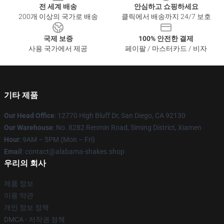
전 세계 배송
안심하고 쇼핑하세요
200개 이상의 국가로 배송
클릭에서 배송까지 24/7 보호
국제 보증
100% 안전한 결제
사용 국가에서 제공
페이팔 / 마스터카드 / 비자
기타 제품
Our Head Office
: 12770 High Bluff Dr, San Diego, CA 92130
Our Warehouse
: No. 8282 Renmin Road, Siming District, Xiamen
Hour
: 9AM – 5PM (Mon – Fri)
Email
: contact@alabama-shakes.shop
우리의 회사
제품 정보
이용 약관
개인 정보 정책
DMCA - 저작권 정책