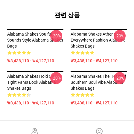
관련 상품
Alabama Shakes Soulful
Alabama Shakes Athens To
-20%
-20%
Sounds Style Alabama Shakes
Everywhere Fashion Alabama
Bags
Shakes Bags
₩3,438,110 - ₩4,127,110
₩3,438,110 - ₩4,127,110
Alabama Shakes Hold On
Alabama Shakes The Heart Of
-20%
-20%
Tight Fans! Look Alabama
Southern Soul Vibe Alabama
Shakes Bags
Shakes Bags
₩3,438,110 - ₩4,127,110
₩3,438,110 - ₩4,127,110
Footer