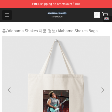
FREE
shipping on orders over $100
Alabama Shakes Shop - Official Alabama Shakes Mercha
Open menu
홈
/
Alabama Shakes 제품 정보
/
Alabama Shakes Bags