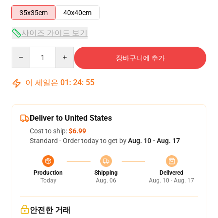
35x35cm
40x40cm
사이즈 가이드 보기
Quantity
장바구니에 추가
이 세일은
01
:
24
:
54
Deliver to United States
Cost to ship:
$6.99
Standard - Order today to get by
Aug. 10 - Aug. 17
Production
Shipping
Delivered
Today
Aug. 06
Aug. 10 - Aug. 17
안전한 거래