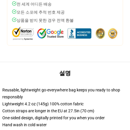
전 세계 어디든 배송
모든 소포에 추적 번호 제공
상품을 받지 못한 경우 전액 환불
설명
Reusable, lightweight go-everywhere bag keeps you ready to shop
responsibly
Lightweight 4.2 oz (145g) 100% cotton fabric
Cotton straps are longer in the EU at 27.5in (70 cm)
One-sided design, digitally printed for you when you order
Hand wash in cold water