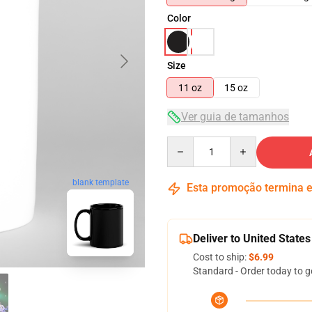
Color
Size
11 oz
15 oz
Ver guia de tamanhos
Quantity
blank template
Esta promoção termina
Deliver to United States
Cost to ship:
$6.99
Standard - Order today to g