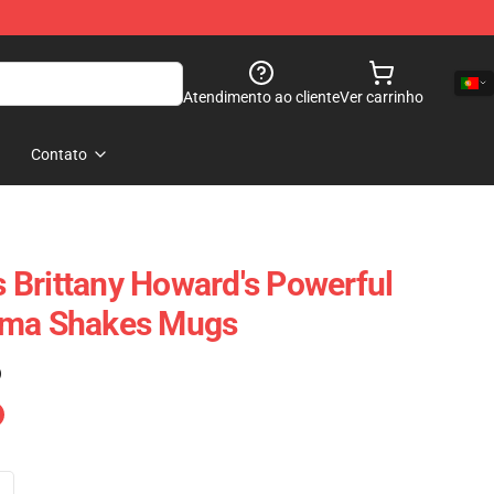
Atendimento ao cliente
Ver carrinho
Contato
Brittany Howard's Powerful
ama Shakes Mugs
)