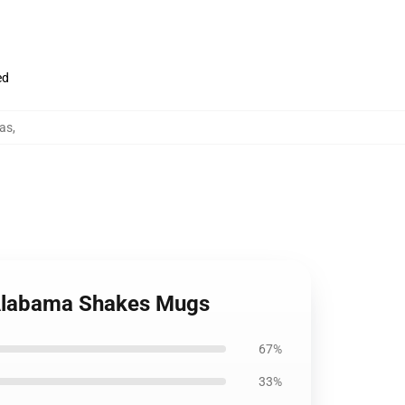
ed
as
,
 Alabama Shakes Mugs
67%
33%