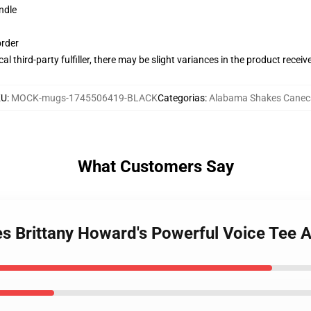
ndle
order
al third-party fulfiller, there may be slight variances in the product receiv
KU
:
MOCK-mugs-1745506419-BLACK
Categorias
:
Alabama Shakes Canec
What Customers Say
es Brittany Howard's Powerful Voice Tee