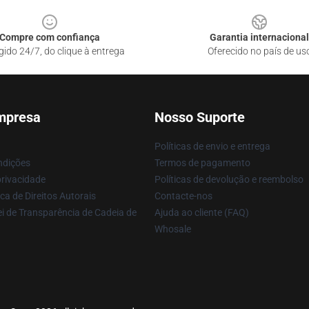
Compre com confiança
Garantia internacional
gido 24/7, do clique à entrega
Oferecido no país de us
mpresa
Nosso Suporte
Políticas de envio e entrega
ndições
Termos de pagamento
privacidade
Políticas de devolução e reembolso
ca de Direitos Autorais
Contacte-nos
i de Transparência de Cadeia de
Ajuda ao cliente (FAQ)
Whosale