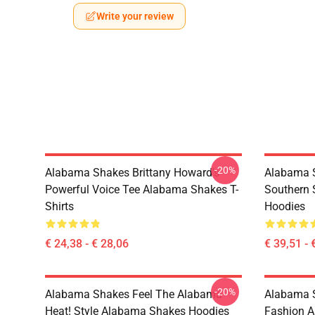
Write your review
-20%
Alabama Shakes Brittany Howard's
Alabama S
Powerful Voice Tee Alabama Shakes T-
Southern 
Shirts
Hoodies
€ 24,38 - € 28,06
€ 39,51 - 
-20%
Alabama Shakes Feel The Alabama
Alabama S
Heat! Style Alabama Shakes Hoodies
Fashion A