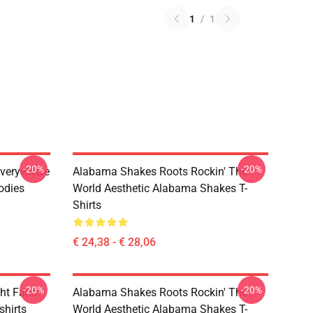
1
/
1
-20%
-20%
verywhere
Alabama Shakes Roots Rockin' The
odies
World Aesthetic Alabama Shakes T-
Shirts
€ 24,38 - € 28,06
-20%
-20%
ht Fans!
Alabama Shakes Roots Rockin' The
hirts
World Aesthetic Alabama Shakes T-