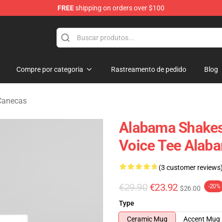
FREE
shipping on orders over $100
handise Store
Compre por categoria
Rastreamento de pedido
Blog
Canecas
Alabama Shakes 
Voice Tee Alab
(3 customer reviews
€29.90
€23.92
-20%
$26.00
Type
Ceramic Mug
Accent Mug