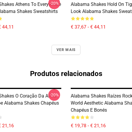
-20%
hakes Athens To Everywhere
Alabama Shakes Hold On Tig
labama Shakes Sweatshirts
Look Alabama Shakes Sweats
€ 44,11
€ 37,67 - € 44,11
VER MAIS
Produtos relacionados
-20%
Shakes O Coração Da Alma
Alabama Shakes Raízes Rock
be Alabama Shakes Chapéus
World Aesthetic Alabama Sh
Chapéus E Bonés
€ 21,16
€ 19,78 - € 21,16