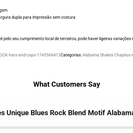
 gsm
 largura dupla para impressão sem costura
 pelo seu cumprimento local de terceiros, pode haver ligeiras variações
OCK-hats-and-caps-1745506412
Categorias
:
Alabama Shakes Chapéus 
What Customers Say
es Unique Blues Rock Blend Motif Alaba