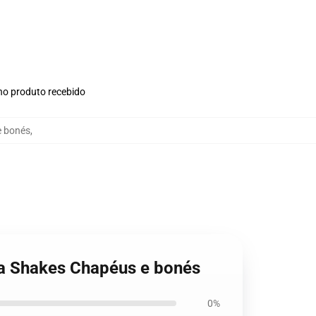
 no produto recebido
e bonés
,
ma Shakes Chapéus e bonés
0%