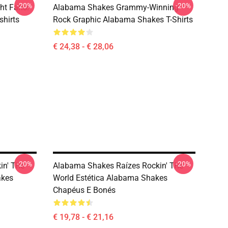
-20%
-20%
ht Fans!
Alabama Shakes Grammy-Winning
hirts
Rock Graphic Alabama Shakes T-Shirts
€ 24,38 - € 28,06
-20%
-20%
in' The
Alabama Shakes Raízes Rockin' The
akes
World Estética Alabama Shakes
Chapéus E Bonés
€ 19,78 - € 21,16