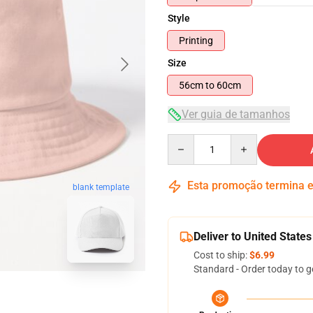
Style
Printing
Size
56cm to 60cm
Ver guia de tamanhos
Quantity
Esta promoção termina
blank template
Deliver to United States
Cost to ship:
$6.99
Standard - Order today to g