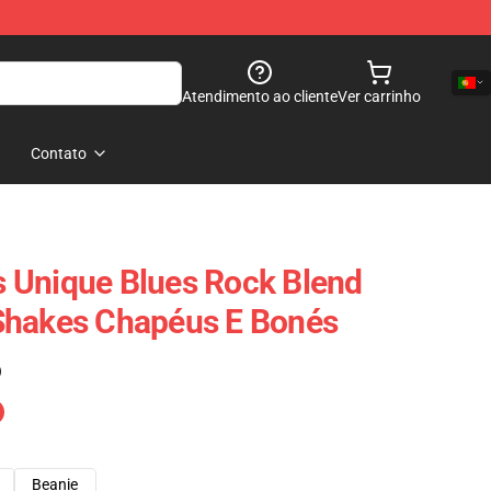
Atendimento ao cliente
Ver carrinho
Contato
 Unique Blues Rock Blend
Shakes Chapéus E Bonés
)
Beanie