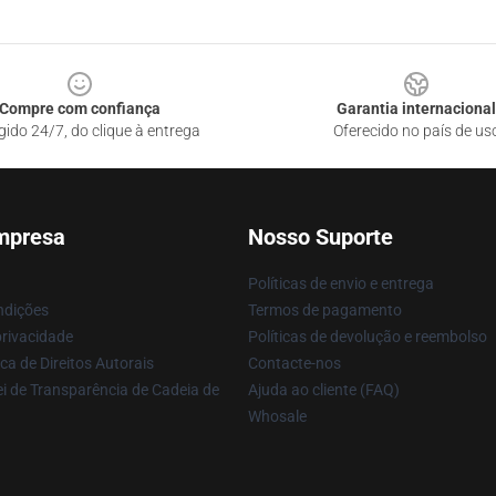
Compre com confiança
Garantia internacional
gido 24/7, do clique à entrega
Oferecido no país de us
mpresa
Nosso Suporte
Políticas de envio e entrega
ndições
Termos de pagamento
privacidade
Políticas de devolução e reembolso
ca de Direitos Autorais
Contacte-nos
i de Transparência de Cadeia de
Ajuda ao cliente (FAQ)
Whosale