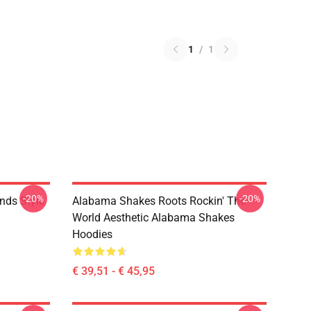
1
/
1
-20%
-20%
nds Style
Alabama Shakes Roots Rockin' The
World Aesthetic Alabama Shakes
Hoodies
€ 39,51 - € 45,95