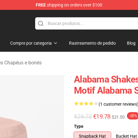
FREE
shipping on orders over $100
handise Store
Compre por categoria
Rastreamento de pedido
Blog
s Chapéus e bonés
Alabama Shakes
Motif Alabama 
(1 customer reviews
€24.73
€19.78
-20%
$21.50
Type
Snapback Hat
Bucket Hat