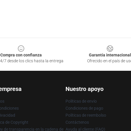
Compra con confianza
Garantía internacional
4/7 desde los clics hasta la entrega
Ofrecido en el país de us
 empresa
Nuestro apoyo
ros
Políticas de envío
ondiciones
Condiciones de pago
rivacidad
Políticas de reembolso
ica de Copyright
Contáctenos
y de transparencia en la cadena de
Ayuda al cliente (FAQ)