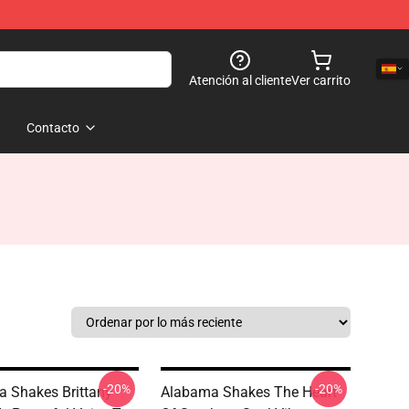
Atención al cliente
Ver carrito
Contacto
-20%
-20%
 Shakes Brittany
Alabama Shakes The Heart