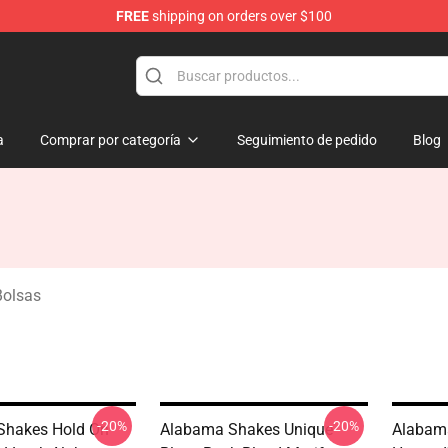
FREE
shipping on orders over $100
handise Store
a
Comprar por categoría
Seguimiento de pedido
Blog
Bolsas
-20%
-20%
Shakes Hold On
Alabama Shakes Unique
Alabama