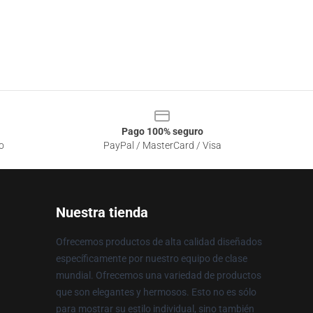
Pago 100% seguro
o
PayPal / MasterCard / Visa
Nuestra tienda
Ofrecemos productos de alta calidad diseñados
específicamente por nuestro equipo de clase
mundial. Ofrecemos una variedad de productos
que son elegantes y hermosos. Esto no es sólo
para mostrar su estilo individual, sino también