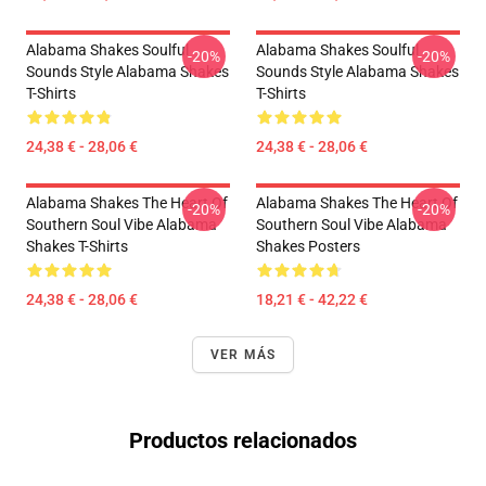
Alabama Shakes Soulful
Alabama Shakes Soulful
-20%
-20%
Sounds Style Alabama Shakes
Sounds Style Alabama Shakes
T-Shirts
T-Shirts
24,38 € - 28,06 €
24,38 € - 28,06 €
Alabama Shakes The Heart Of
Alabama Shakes The Heart Of
-20%
-20%
Southern Soul Vibe Alabama
Southern Soul Vibe Alabama
Shakes T-Shirts
Shakes Posters
24,38 € - 28,06 €
18,21 € - 42,22 €
VER MÁS
Productos relacionados