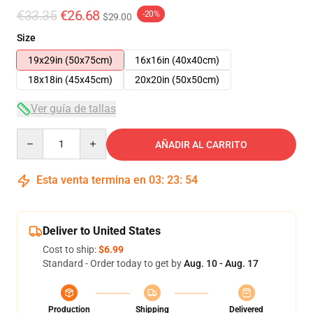
€33.35
€26.68
-20%
$29.00
Size
19x29in (50x75cm)
16x16in (40x40cm)
18x18in (45x45cm)
20x20in (50x50cm)
Ver guía de tallas
Quantity
AÑADIR AL CARRITO
Esta venta termina en
03
:
23
:
53
Deliver to United States
Cost to ship:
$6.99
Standard - Order today to get by
Aug. 10 - Aug. 17
Production
Shipping
Delivered