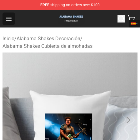
FREE
shipping on orders over $100
Alabama Shakes Shop - Official Alabama Shakes Mercha
Open menu
Inicio
/
Alabama Shakes Decoración
/
Alabama Shakes Cubierta de almohadas