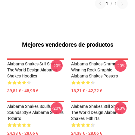
1
/
1
Mejores vendedores de productos
Alabama Shakes Still Shaking
Alabama Shakes Grammy-
-20%
-20%
The World Design Alabama
Winning Rock Graphic
Shakes Hoodies
Alabama Shakes Posters
39,51 € - 45,95 €
18,21 € - 42,22 €
Alabama Shakes Soulful
Alabama Shakes Still Shaking
-20%
-20%
Sounds Style Alabama Shakes
The World Design Alabama
T-Shirts
Shakes T-Shirts
24,38 € - 28,06 €
24,38 € - 28,06 €