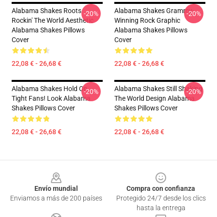
Alabama Shakes Roots
Alabama Shakes Grammy-
-20%
-20%
Rockin' The World Aesthetic
Winning Rock Graphic
Alabama Shakes Pillows
Alabama Shakes Pillows
Cover
Cover
22,08 € - 26,68 €
22,08 € - 26,68 €
Alabama Shakes Hold On
Alabama Shakes Still Shaking
-20%
-20%
Tight Fans! Look Alabama
The World Design Alabama
Shakes Pillows Cover
Shakes Pillows Cover
22,08 € - 26,68 €
22,08 € - 26,68 €
Footer
Envío mundial
Compra con confianza
Enviamos a más de 200 países
Protegido 24/7 desde los clics
hasta la entrega