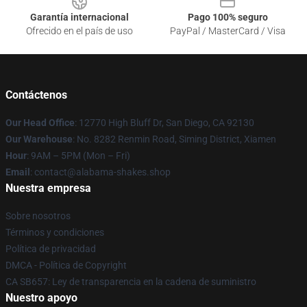
Garantía internacional
Pago 100% seguro
Ofrecido en el país de uso
PayPal / MasterCard / Visa
Contáctenos
Our Head Office
: 12770 High Bluff Dr, San Diego, CA 92130
Our Warehouse
: No. 8282 Renmin Road, Siming District, Xiamen
Hour
: 9AM – 5PM (Mon – Fri)
Email
: contact@alabama-shakes.shop
Nuestra empresa
Sobre nosotros
Términos y condiciones
Política de privacidad
DMCA - Política de Copyright
CA SB657: Ley de transparencia en la cadena de suministro
Nuestro apoyo