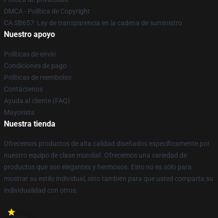
DMCA - Política de Copyright
CA SB657: Ley de transparencia en la cadena de suministro
Nuestro apoyo
Políticas de envío
Condiciones de pago
Políticas de reembolso
Contáctenos
Ayuda al cliente (FAQ)
Mayorista
Nuestra tienda
Ofrecemos productos de alta calidad diseñados específicamente por
nuestro equipo de clase mundial. Ofrecemos una variedad de
productos que son elegantes y hermosos. Esto no es sólo para
mostrar su estilo individual, sino también para que usted comparta su
individualidad con otros.