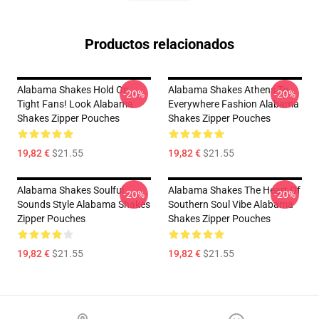
Productos relacionados
Alabama Shakes Hold On
Alabama Shakes Athens To
-20%
-20%
Tight Fans! Look Alabama
Everywhere Fashion Alabama
Shakes Zipper Pouches
Shakes Zipper Pouches
19,82 €
$21.55
19,82 €
$21.55
Alabama Shakes Soulful
Alabama Shakes The Heart Of
-20%
-20%
Sounds Style Alabama Shakes
Southern Soul Vibe Alabama
Zipper Pouches
Shakes Zipper Pouches
19,82 €
$21.55
19,82 €
$21.55
Footer