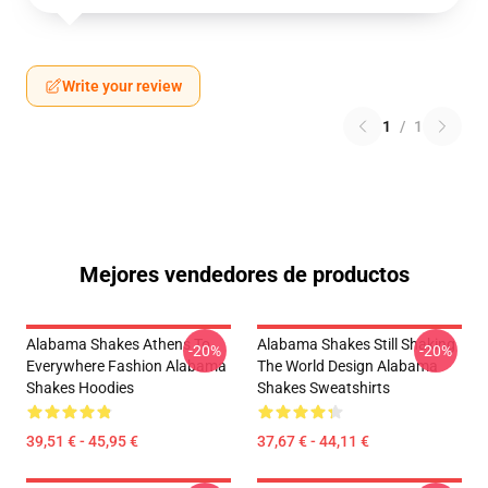
Write your review
1
/
1
Mejores vendedores de productos
Alabama Shakes Athens To
Alabama Shakes Still Shaking
-20%
-20%
Everywhere Fashion Alabama
The World Design Alabama
Shakes Hoodies
Shakes Sweatshirts
39,51 € - 45,95 €
37,67 € - 44,11 €