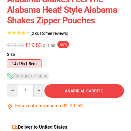
Alabama Heat! Style Alabama
Shakes Zipper Pouches
(2 customer reviews)
€24.78
€19.83
-20%
$21.55
Size
14x18x1.5cm
Ver guía de tallas
Quantity
AÑADIR AL CARRITO
Esta venta termina en
02
:
30
:
53
Deliver to United States