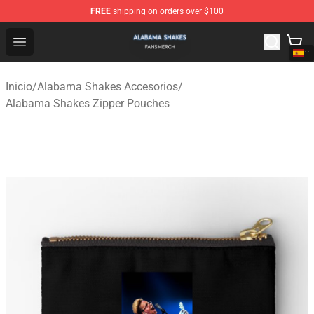
FREE
shipping on orders over $100
Alabama Shakes Shop - Official Alabama Shakes Mercha
Open menu
Inicio
/
Alabama Shakes Accesorios
/
Alabama Shakes Zipper Pouches