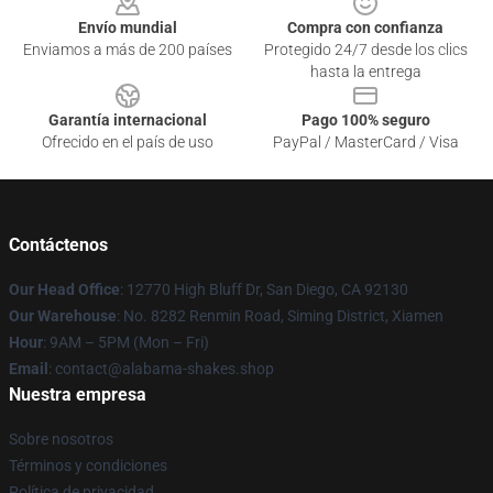
Envío mundial
Compra con confianza
Enviamos a más de 200 países
Protegido 24/7 desde los clics
hasta la entrega
Garantía internacional
Pago 100% seguro
Ofrecido en el país de uso
PayPal / MasterCard / Visa
Contáctenos
Our Head Office
: 12770 High Bluff Dr, San Diego, CA 92130
Our Warehouse
: No. 8282 Renmin Road, Siming District, Xiamen
Hour
: 9AM – 5PM (Mon – Fri)
Email
: contact@alabama-shakes.shop
Nuestra empresa
Sobre nosotros
Términos y condiciones
Política de privacidad