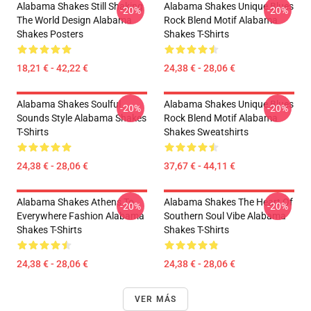
Alabama Shakes Still Shaking
Alabama Shakes Unique Blues
-20%
-20%
The World Design Alabama
Rock Blend Motif Alabama
Shakes Posters
Shakes T-Shirts
18,21 € - 42,22 €
24,38 € - 28,06 €
Alabama Shakes Soulful
Alabama Shakes Unique Blues
-20%
-20%
Sounds Style Alabama Shakes
Rock Blend Motif Alabama
T-Shirts
Shakes Sweatshirts
24,38 € - 28,06 €
37,67 € - 44,11 €
Alabama Shakes Athens To
Alabama Shakes The Heart Of
-20%
-20%
Everywhere Fashion Alabama
Southern Soul Vibe Alabama
Shakes T-Shirts
Shakes T-Shirts
24,38 € - 28,06 €
24,38 € - 28,06 €
VER MÁS