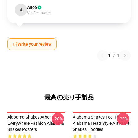
Alice
A
Verified owner
Write your review
1
/
1
最高の売り手製品
Alabama Shakes Athens To
Alabama Shakes Feel The
-20%
-20%
Everywhere Fashion Alabama
Alabama Heat! Style Alabama
Shakes Posters
Shakes Hoodies