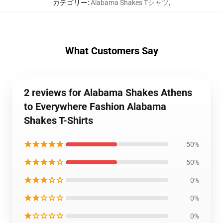
カテゴリー
:
Alabama Shakes Tシャツ
,
What Customers Say
2 reviews for Alabama Shakes Athens
to Everywhere Fashion Alabama
Shakes T-Shirts
★★★★★
50%
★★★★☆
50%
★★★☆☆
0%
★★☆☆☆
0%
★☆☆☆☆
0%