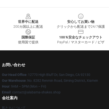
Footer
世界中に配送
安心してお買い物
200カ国以上に配送
クリックから配送まで24/7保護
国際保証
100％安全なチェックアウト
使用国で提供
PayPal / マスターカード / ビザ
お問い合わせ
Our Head Office
: 12770 High Bluff Dr, San Diego, CA 92130
Our Warehouse
: No. 8282 Renmin Road, Siming District, Xiamen
Hour
: 9AM – 5PM (Mon – Fri)
Email
: contact@alabama-shakes.shop
会社案内
私たちについて