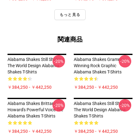
もっと見る
関連商品
Alabama Shakes Still Shaking
Alabama Shakes Grammy-
-20%
-20%
The World Design Alabama
Winning Rock Graphic
Shakes T-Shirts
Alabama Shakes T-Shirts
￥384,250 - ￥442,250
￥384,250 - ￥442,250
Alabama Shakes Brittany
Alabama Shakes Still Shaking
-20%
-20%
Howard's Powerful Voice Tee
The World Design Alabama
Alabama Shakes T-Shirts
Shakes T-Shirts
￥384,250 - ￥442,250
￥384,250 - ￥442,250