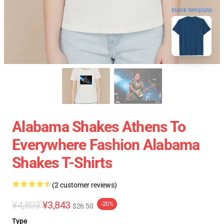
blank template
Alabama Shakes Athens To
Everywhere Fashion Alabama
Shakes T-Shirts
(2 customer reviews)
¥4,803
¥3,843
-20%
$26.50
Type