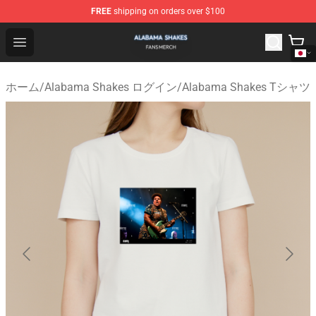
FREE
shipping on orders over $100
Alabama Shakes Shop - Official Alabama Shakes Mercha
Open menu
ホーム
/
Alabama Shakes ログイン
/
Alabama Shakes Tシャツ