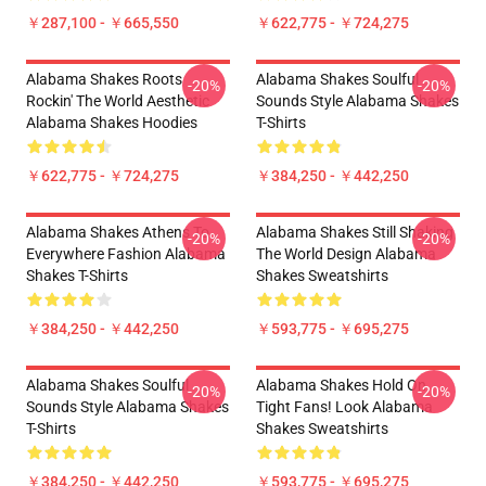
￥287,100 - ￥665,550
￥622,775 - ￥724,275
Alabama Shakes Roots
Alabama Shakes Soulful
-20%
-20%
Rockin' The World Aesthetic
Sounds Style Alabama Shakes
Alabama Shakes Hoodies
T-Shirts
￥622,775 - ￥724,275
￥384,250 - ￥442,250
Alabama Shakes Athens To
Alabama Shakes Still Shaking
-20%
-20%
Everywhere Fashion Alabama
The World Design Alabama
Shakes T-Shirts
Shakes Sweatshirts
￥384,250 - ￥442,250
￥593,775 - ￥695,275
Alabama Shakes Soulful
Alabama Shakes Hold On
-20%
-20%
Sounds Style Alabama Shakes
Tight Fans! Look Alabama
T-Shirts
Shakes Sweatshirts
￥384,250 - ￥442,250
￥593,775 - ￥695,275