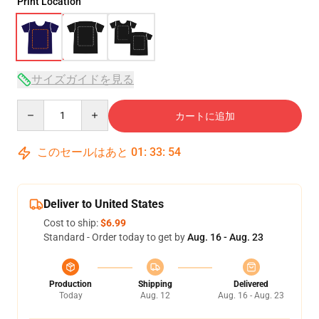
Print Location
サイズガイドを見る
Quantity
カートに追加
このセールはあと
01
:
33
:
53
Deliver to United States
Cost to ship:
$6.99
Standard - Order today to get by
Aug. 16 - Aug. 23
Production
Shipping
Delivered
Today
Aug. 12
Aug. 16 - Aug. 23