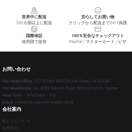
Footer
世界中に配送
安心してお買い物
200カ国以上に配送
クリックから配送まで24/7保護
国際保証
100％安全なチェックアウト
使用国で提供
PayPal / マスターカード / ビザ
お問い合わせ
Our Head Office
: 12770 High Bluff Dr, San Diego, CA 92130
Our Warehouse
: No. 8282 Renmin Road, Siming District, Xiamen
Hour
: 9AM – 5PM (Mon – Fri)
Email
: contact@alabama-shakes.shop
会社案内
私たちについて
利用規約