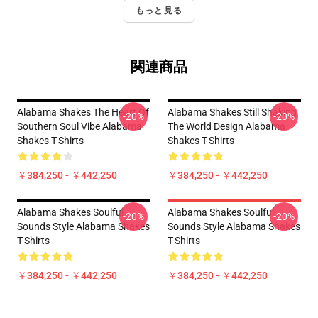
もっと見る
関連商品
Alabama Shakes The Heart Of
Alabama Shakes Still Shaking
-20%
-20%
Southern Soul Vibe Alabama
The World Design Alabama
Shakes T-Shirts
Shakes T-Shirts
￥384,250 - ￥442,250
￥384,250 - ￥442,250
Alabama Shakes Soulful
Alabama Shakes Soulful
-20%
-20%
Sounds Style Alabama Shakes
Sounds Style Alabama Shakes
T-Shirts
T-Shirts
￥384,250 - ￥442,250
￥384,250 - ￥442,250