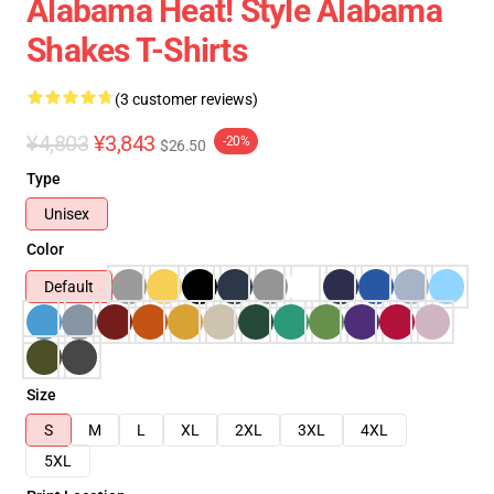
Alabama Heat! Style Alabama
Shakes T-Shirts
(3 customer reviews)
¥4,803
¥3,843
-20%
$26.50
Type
Unisex
Color
Default
Size
S
M
L
XL
2XL
3XL
4XL
5XL