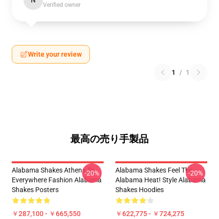
N
Verified owner
Write your review
1
/
1
最高の売り手製品
Alabama Shakes Athens To
Alabama Shakes Feel The
-20%
-20%
Everywhere Fashion Alabama
Alabama Heat! Style Alabama
Shakes Posters
Shakes Hoodies
￥287,100 - ￥665,550
￥622,775 - ￥724,275