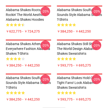
Alabama Shakes Roots
Alabama Shakes Soulful
-20%
-20%
Rockin' The World Aesthetic
Sounds Style Alabama Shakes
Alabama Shakes Hoodies
T-Shirts
￥622,775 - ￥724,275
￥384,250 - ￥442,250
Alabama Shakes Athens To
Alabama Shakes Still Shaking
-20%
-20%
Everywhere Fashion Alabama
The World Design Alabama
Shakes T-Shirts
Shakes Sweatshirts
￥384,250 - ￥442,250
￥593,775 - ￥695,275
Alabama Shakes Soulful
Alabama Shakes Hold On
-20%
-20%
Sounds Style Alabama Shakes
Tight Fans! Look Alabama
T-Shirts
Shakes Sweatshirts
￥384,250 - ￥442,250
￥593,775 - ￥695,275