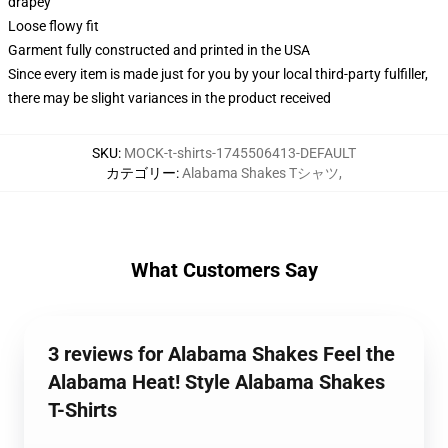
drapey
Loose flowy fit
Garment fully constructed and printed in the USA
Since every item is made just for you by your local third-party fulfiller,
there may be slight variances in the product received
SKU
:
MOCK-t-shirts-1745506413-DEFAULT
カテゴリー
:
Alabama Shakes Tシャツ
,
What Customers Say
3 reviews for Alabama Shakes Feel the
Alabama Heat! Style Alabama Shakes
T-Shirts