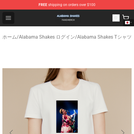
FREE
shipping on orders over $100
Alabama Shakes Shop - Official Alabama Shakes Mercha
Open menu
ホーム
/
Alabama Shakes ログイン
/
Alabama Shakes Tシャツ