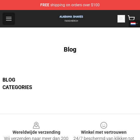
FREE
shipping on orders over $100
Alabama Shakes Shop - Official Alabama Shakes Mercha
Open menu
Blog
BLOG
CATEGORIES
Footer
Wereldwijde verzending
Winkel met vertrouwen
Wij verzenden naar meer dan 200
24/7 beschermd van klikken tot