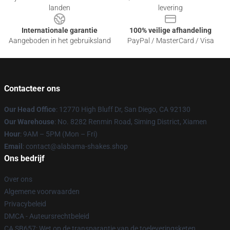
landen
levering
Internationale garantie
100% veilige afhandeling
Aangeboden in het gebruiksland
PayPal / MasterCard / Visa
Contacteer ons
Our Head Office
: 12770 High Bluff Dr, San Diego, CA 92130
Our Warehouse
: No. 8282 Renmin Road, Siming District, Xiamen
Hour
: 9AM – 5PM (Mon – Fri)
Email
: contact@alabama-shakes.shop
Ons bedrijf
Over ons
Algemene voorwaarden
Privacybeleid
DMCA - Auteursrechtbeleid
CA SB657: Wet op de transparantie van de toeleveringsketen