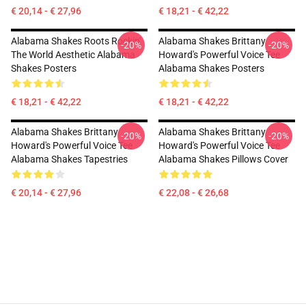
€ 20,14 - € 27,96
€ 18,21 - € 42,22
Alabama Shakes Roots Rockin'
Alabama Shakes Brittany
-20%
-20%
The World Aesthetic Alabama
Howard's Powerful Voice Tee
Shakes Posters
Alabama Shakes Posters
€ 18,21 - € 42,22
€ 18,21 - € 42,22
Alabama Shakes Brittany
Alabama Shakes Brittany
-20%
-20%
Howard's Powerful Voice Tee
Howard's Powerful Voice Tee
Alabama Shakes Tapestries
Alabama Shakes Pillows Cover
€ 20,14 - € 27,96
€ 22,08 - € 26,68