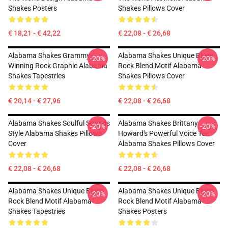
Shakes Posters
Shakes Pillows Cover
€ 18,21 - € 42,22
€ 22,08 - € 26,68
Alabama Shakes Grammy-
Alabama Shakes Unique Blues
-20%
-20%
Winning Rock Graphic Alabama
Rock Blend Motif Alabama
Shakes Tapestries
Shakes Pillows Cover
€ 20,14 - € 27,96
€ 22,08 - € 26,68
Alabama Shakes Soulful Sounds
Alabama Shakes Brittany
-20%
-20%
Style Alabama Shakes Pillows
Howard's Powerful Voice Tee
Cover
Alabama Shakes Pillows Cover
€ 22,08 - € 26,68
€ 22,08 - € 26,68
Alabama Shakes Unique Blues
Alabama Shakes Unique Blues
-20%
-20%
Rock Blend Motif Alabama
Rock Blend Motif Alabama
Shakes Tapestries
Shakes Posters