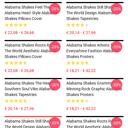
Alabama Shakes Feel The
Alabama Shakes Still Shaking
-20%
-20%
Alabama Heat! Style Alabama
The World Design Alabama
Shakes Pillows Cover
Shakes Tapestries
€ 22,08 - € 26,68
€ 20,14 - € 27,96
Alabama Shakes Roots Rockin'
Alabama Shakes Athens To
-20%
-20%
The World Aesthetic Alabama
Everywhere Fashion Alabama
Shakes Pillows Cover
Shakes Posters
€ 22,08 - € 26,68
€ 18,21 - € 42,22
Alabama Shakes The Heart Of
Alabama Shakes Grammy-
-20%
-20%
Southern Soul Vibe Alabama
Winning Rock Graphic Alabama
Shakes Tapestries
Shakes Posters
€ 20,14 - € 27,96
€ 18,21 - € 42,22
Alabama Shakes Still Shaking
Alabama Shakes Roots Rockin'
-20%
-20%
The World Design Alabama
The World Aesthetic Alabama