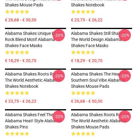
Shakes Mouse Pads
Shakes Notebook
€ 26,68 - € 50,50
€ 23,75 - € 26,22
Alabama Shakes Unique Blues
Alabama Shakes Still Shaking
-20%
-20%
Rock Blend Motif Alabama
The World Design Alabama
Shakes Face Masks
Shakes Face Masks
€ 18,29 - € 20,70
€ 18,29 - € 20,70
Alabama Shakes Roots Rockin'
Alabama Shakes The Heart Of
-20%
-20%
The World Aesthetic Alabama
Southern Soul Vibe Alabama
Shakes Notebook
Shakes Mouse Pads
€ 23,75 - € 26,22
€ 26,68 - € 50,50
Alabama Shakes Feel The
Alabama Shakes Roots Rockin'
-20%
-20%
Alabama Heat! Style Alabama
The World Aesthetic Alabama
Shakes Pins
Shakes Mouse Pads