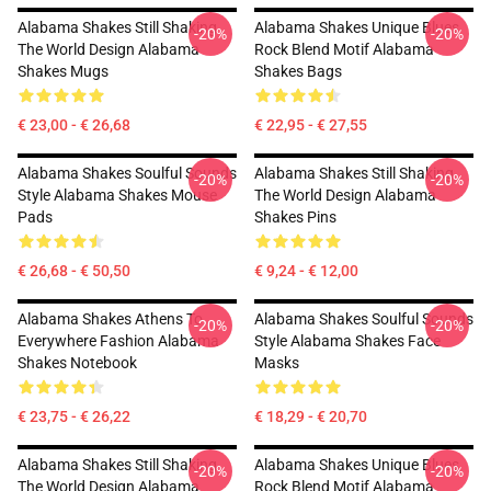
Alabama Shakes Still Shaking
Alabama Shakes Unique Blues
-20%
-20%
The World Design Alabama
Rock Blend Motif Alabama
Shakes Mugs
Shakes Bags
€ 23,00 - € 26,68
€ 22,95 - € 27,55
Alabama Shakes Soulful Sounds
Alabama Shakes Still Shaking
-20%
-20%
Style Alabama Shakes Mouse
The World Design Alabama
Pads
Shakes Pins
€ 26,68 - € 50,50
€ 9,24 - € 12,00
Alabama Shakes Athens To
Alabama Shakes Soulful Sounds
-20%
-20%
Everywhere Fashion Alabama
Style Alabama Shakes Face
Shakes Notebook
Masks
€ 23,75 - € 26,22
€ 18,29 - € 20,70
Alabama Shakes Still Shaking
Alabama Shakes Unique Blues
-20%
-20%
The World Design Alabama
Rock Blend Motif Alabama