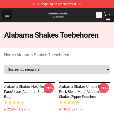
FREE
shipping on orders over $100
Alabama Shakes Shop - Official Alabama Shakes Mercha
Open menu
Alabama Shakes Toebehoren
Home
/
Alabama Shakes Toebehoren
Alabama Shakes Hold On Tight
Alabama Shakes Unique Blues
-20%
-20%
Fans! Look Alabama Shakes
Rock Blend Motif Alabama
Bags
Shakes Zipper Pouches
€ 22,95 - € 27,55
€ 19,82
$21.55