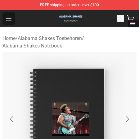
FREE
shipping on orders over $100
Alabama Shakes Shop - Official Alabama Shakes Mercha
Open menu
Home
/
Alabama Shakes Toebehoren
/
Alabama Shakes Notebook