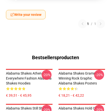
Write your review
1
/
1
Bestsellersproducten
Alabama Shakes Athens To
Alabama Shakes Grammy-
-20%
-20%
Everywhere Fashion Alabama
Winning Rock Graphic
Shakes Hoodies
Alabama Shakes Posters
€ 39,51 - € 45,95
€ 18,21 - € 42,22
Alabama Shakes Still Shaking
Alabama Shakes Hold On
-20%
-20%