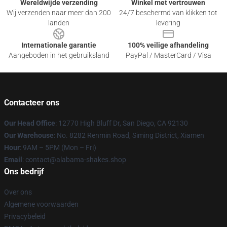
Wereldwijde verzending
Winkel met vertrouwen
Wij verzenden naar meer dan 200
24/7 beschermd van klikken tot
landen
levering
Internationale garantie
100% veilige afhandeling
Aangeboden in het gebruiksland
PayPal / MasterCard / Visa
Contacteer ons
Our Head Office
: 12770 High Bluff Dr, San Diego, CA 92130
Our Warehouse
: No. 8282 Renmin Road, Siming District, Xiamen
Hour
: 9AM – 5PM (Mon – Fri)
Email
: contact@alabama-shakes.shop
Ons bedrijf
Over ons
Algemene voorwaarden
Privacybeleid