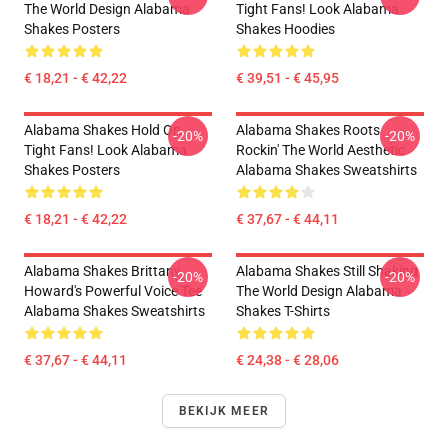
The World Design Alabama
Tight Fans! Look Alabama
Shakes Posters
Shakes Hoodies
€ 18,21 - € 42,22
€ 39,51 - € 45,95
Alabama Shakes Hold On
Alabama Shakes Roots
-20%
-20%
Tight Fans! Look Alabama
Rockin' The World Aesthetic
Shakes Posters
Alabama Shakes Sweatshirts
€ 18,21 - € 42,22
€ 37,67 - € 44,11
Alabama Shakes Brittany
Alabama Shakes Still Shaking
-20%
-20%
Howard's Powerful Voice Tee
The World Design Alabama
Alabama Shakes Sweatshirts
Shakes T-Shirts
€ 37,67 - € 44,11
€ 24,38 - € 28,06
BEKIJK MEER