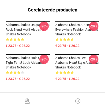
Gerelateerde producten
Alabama Shakes Unique Blues
Alabama Shakes Athens To
-20%
-20%
Rock Blend Motif Alabama
Everywhere Fashion Alabama
Shakes Notebook
Shakes Notebook
€ 23,75 - € 26,22
€ 23,75 - € 26,22
Alabama Shakes Hold On
Alabama Shakes Feel The
-20%
-20%
Tight Fans! Look Alabama
Alabama Heat! Style Alabama
Shakes Notebook
Shakes Notebook
€ 23,75 - € 26,22
€ 23,75 - € 26,22
Footer