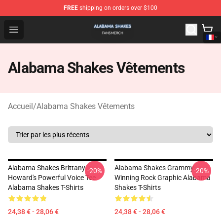
FREE
shipping on orders over $100
Alabama Shakes Shop - Official Alabama Shakes Mercha
Open menu
Alabama Shakes Vêtements
Accueil
/
Alabama Shakes Vêtements
Alabama Shakes Brittany
Alabama Shakes Grammy-
-20%
-20%
Howard's Powerful Voice Tee
Winning Rock Graphic Alabama
Alabama Shakes T-Shirts
Shakes T-Shirts
24,38 € - 28,06 €
24,38 € - 28,06 €