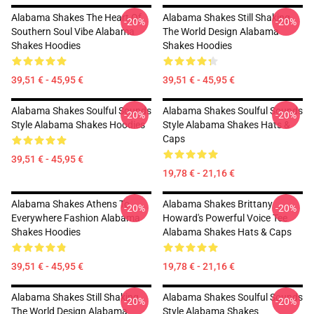
Alabama Shakes The Heart Of
Alabama Shakes Still Shaking
-20%
-20%
Southern Soul Vibe Alabama
The World Design Alabama
Shakes Hoodies
Shakes Hoodies
39,51 € - 45,95 €
39,51 € - 45,95 €
Alabama Shakes Soulful Sounds
Alabama Shakes Soulful Sounds
-20%
-20%
Style Alabama Shakes Hoodies
Style Alabama Shakes Hats &
Caps
39,51 € - 45,95 €
19,78 € - 21,16 €
Alabama Shakes Athens To
Alabama Shakes Brittany
-20%
-20%
Everywhere Fashion Alabama
Howard's Powerful Voice Tee
Shakes Hoodies
Alabama Shakes Hats & Caps
39,51 € - 45,95 €
19,78 € - 21,16 €
Alabama Shakes Still Shaking
Alabama Shakes Soulful Sounds
-20%
-20%
The World Design Alabama
Style Alabama Shakes