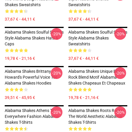
Shakes Sweatshirts
Sweatshirts
37,67 € - 44,11 €
37,67 € - 44,11 €
Alabama Shakes Soulful Sounds
Alabama Shakes Soulful Sounds
-20%
-20%
Style Alabama Shakes Hats &
Style Alabama Shakes
Caps
Sweatshirts
19,78 € - 21,16 €
37,67 € - 44,11 €
Alabama Shakes Brittany
Alabama Shakes Unique Blues
-20%
-20%
Howard's Powerful Voice Tee
Rock Blend Motif Alabama
Alabama Shakes Hoodies
Shakes Chapeaux Et Chapeaux
39,51 € - 45,95 €
19,78 € - 21,16 €
Alabama Shakes Athens To
Alabama Shakes Roots Rockin'
-20%
-20%
Everywhere Fashion Alabama
The World Aesthetic Alabama
Shakes T-Shirts
Shakes T-Shirts