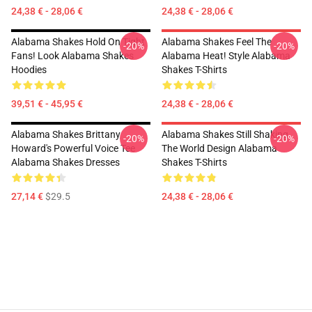
24,38 € - 28,06 €
24,38 € - 28,06 €
Alabama Shakes Hold On Tight
Alabama Shakes Feel The
-20%
-20%
Fans! Look Alabama Shakes
Alabama Heat! Style Alabama
Hoodies
Shakes T-Shirts
39,51 € - 45,95 €
24,38 € - 28,06 €
Alabama Shakes Brittany
Alabama Shakes Still Shaking
-20%
-20%
Howard's Powerful Voice Tee
The World Design Alabama
Alabama Shakes Dresses
Shakes T-Shirts
27,14 €
$29.5
24,38 € - 28,06 €