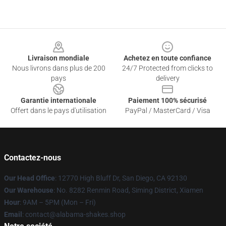
Footer
Livraison mondiale
Achetez en toute confiance
Nous livrons dans plus de 200
24/7 Protected from clicks to
pays
delivery
Garantie internationale
Paiement 100% sécurisé
Offert dans le pays d'utilisation
PayPal / MasterCard / Visa
Contactez-nous
Our Head Office
: 12770 High Bluff Dr, San Diego, CA 92130
Our Warehouse
: No. 8282 Renmin Road, Siming District, Xiamen
Hour
: 9AM – 5PM (Mon – Fri)
Email
: contact@alabama-shakes.shop