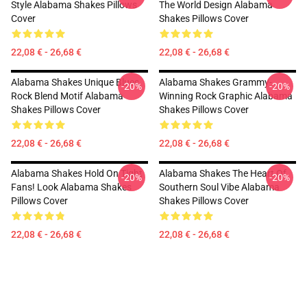
Style Alabama Shakes Pillows
The World Design Alabama
Cover
Shakes Pillows Cover
22,08 € - 26,68 €
22,08 € - 26,68 €
Alabama Shakes Unique Blues
Alabama Shakes Grammy-
-20%
-20%
Rock Blend Motif Alabama
Winning Rock Graphic Alabama
Shakes Pillows Cover
Shakes Pillows Cover
22,08 € - 26,68 €
22,08 € - 26,68 €
Alabama Shakes Hold On Tight
Alabama Shakes The Heart Of
-20%
-20%
Fans! Look Alabama Shakes
Southern Soul Vibe Alabama
Pillows Cover
Shakes Pillows Cover
22,08 € - 26,68 €
22,08 € - 26,68 €