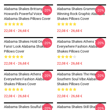
Alabama Shakes Brittany
Alabama Shakes Grammy-
-20%
-20%
Howard's Powerful Voice Tee
Winning Rock Graphic Alabama
Alabama Shakes Pillows Cover
Shakes Pillows Cover
22,08 € - 26,68 €
22,08 € - 26,68 €
Alabama Shakes Hold On Tight
Alabama Shakes Athens To
-20%
-20%
Fans! Look Alabama Shakes
Everywhere Fashion Alabama
Pillows Cover
Shakes Pillows Cover
22,08 € - 26,68 €
22,08 € - 26,68 €
Alabama Shakes Athens To
Alabama Shakes The Heart Of
-20%
-20%
Everywhere Fashion Alabama
Southern Soul Vibe Alabama
Shakes Pillows Cover
Shakes Pillows Cover
22,08 € - 26,68 €
22,08 € - 26,68 €
Alabama Shakes Soulful Sounds
Alabama Shakes Still Shaking
-20%
-20%