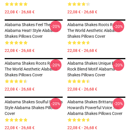
22,08 € - 26,68 €
22,08 € - 26,68 €
Alabama Shakes Feel The
Alabama Shakes Roots Rockin'
-20%
-20%
Alabama Heat! Style Alabama
The World Aesthetic Alabama
Shakes Pillows Cover
Shakes Pillows Cover
22,08 € - 26,68 €
22,08 € - 26,68 €
Alabama Shakes Roots Rockin'
Alabama Shakes Unique Blues
-20%
-20%
The World Aesthetic Alabama
Rock Blend Motif Alabama
Shakes Pillows Cover
Shakes Pillows Cover
22,08 € - 26,68 €
22,08 € - 26,68 €
Alabama Shakes Soulful Sounds
Alabama Shakes Brittany
-20%
-20%
Style Alabama Shakes Pillows
Howard's Powerful Voice Tee
Cover
Alabama Shakes Pillows Cover
22,08 € - 26,68 €
22,08 € - 26,68 €