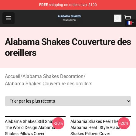
FREE
shipping on orders over $100
Alabama Shakes Shop - Official Alabama Shakes Mercha
Open menu
Alabama Shakes Couverture des
oreillers
Accueil
/
Alabama Shakes Decoration
/
Alabama Shakes Couverture des oreillers
Alabama Shakes Still Shaking
Alabama Shakes Feel The
-20%
-20%
The World Design Alabama
Alabama Heat! Style Alabama
Shakes Pillows Cover
Shakes Pillows Cover