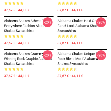
37,67 € - 44,11 €
37,67 € - 44,11 €
Alabama Shakes Athens To
Alabama Shakes Hold On Tight
-20%
-20%
Everywhere Fashion Alabama
Fans! Look Alabama Shakes
Shakes Sweatshirts
Sweatshirts
37,67 € - 44,11 €
37,67 € - 44,11 €
Alabama Shakes Grammy-
Alabama Shakes Unique Blues
-20%
-20%
Winning Rock Graphic Alabama
Rock Blend Motif Alabama
Shakes Sweatshirts
Shakes Sweatshirts
37,67 € - 44,11 €
37,67 € - 44,11 €