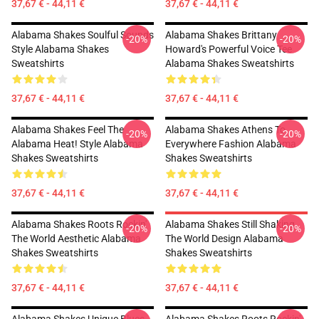
37,67 € - 44,11 €
37,67 € - 44,11 €
Alabama Shakes Soulful Sounds
Alabama Shakes Brittany
-20%
-20%
Style Alabama Shakes
Howard's Powerful Voice Tee
Sweatshirts
Alabama Shakes Sweatshirts
37,67 € - 44,11 €
37,67 € - 44,11 €
Alabama Shakes Feel The
Alabama Shakes Athens To
-20%
-20%
Alabama Heat! Style Alabama
Everywhere Fashion Alabama
Shakes Sweatshirts
Shakes Sweatshirts
37,67 € - 44,11 €
37,67 € - 44,11 €
Alabama Shakes Roots Rockin'
Alabama Shakes Still Shaking
-20%
-20%
The World Aesthetic Alabama
The World Design Alabama
Shakes Sweatshirts
Shakes Sweatshirts
37,67 € - 44,11 €
37,67 € - 44,11 €