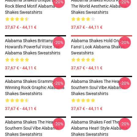
Alabama Shakes Unique Blues
Alabama Shakes Roots Rockin'
-20%
-20%
Rock Blend Motif Alabama
The World Aesthetic Alabama
Shakes Sweatshirts
Shakes Sweatshirts
37,67 € - 44,11 €
37,67 € - 44,11 €
Alabama Shakes Brittany
Alabama Shakes Hold On Tight
-20%
-20%
Howard's Powerful Voice Tee
Fans! Look Alabama Shakes
Alabama Shakes Sweatshirts
Sweatshirts
37,67 € - 44,11 €
37,67 € - 44,11 €
Alabama Shakes Grammy-
Alabama Shakes The Heart Of
-20%
-20%
Winning Rock Graphic Alabama
Southern Soul Vibe Alabama
Shakes Sweatshirts
Shakes Sweatshirts
37,67 € - 44,11 €
37,67 € - 44,11 €
Alabama Shakes The Heart Of
Alabama Shakes Feel The
-20%
-20%
Southern Soul Vibe Alabama
Alabama Heat! Style Alabama
Shakes Sweatshirts
Shakes Sweatshirts