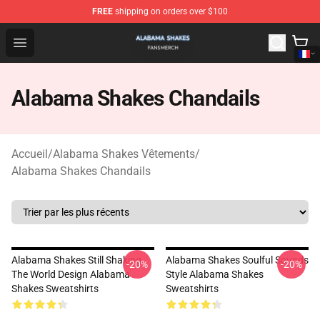
FREE
shipping on orders over $100
Alabama Shakes Shop - Official Alabama Shakes Mercha
Open menu
Alabama Shakes Chandails
Accueil
/
Alabama Shakes Vêtements
/
Alabama Shakes Chandails
Alabama Shakes Still Shaking
Alabama Shakes Soulful Sounds
-20%
-20%
The World Design Alabama
Style Alabama Shakes
Shakes Sweatshirts
Sweatshirts