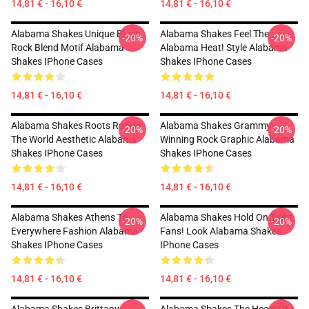
14,81 € - 16,10 €
14,81 € - 16,10 €
Alabama Shakes Unique Blues
Alabama Shakes Feel The
-20%
-20%
Rock Blend Motif Alabama
Alabama Heat! Style Alabama
Shakes IPhone Cases
Shakes IPhone Cases
14,81 € - 16,10 €
14,81 € - 16,10 €
Alabama Shakes Roots Rockin'
Alabama Shakes Grammy-
-20%
-20%
The World Aesthetic Alabama
Winning Rock Graphic Alabama
Shakes IPhone Cases
Shakes IPhone Cases
14,81 € - 16,10 €
14,81 € - 16,10 €
Alabama Shakes Athens To
Alabama Shakes Hold On Tight
-20%
-20%
Everywhere Fashion Alabama
Fans! Look Alabama Shakes
Shakes IPhone Cases
IPhone Cases
14,81 € - 16,10 €
14,81 € - 16,10 €