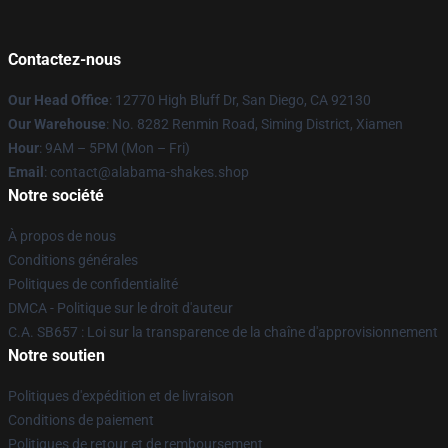
Contactez-nous
Our Head Office
: 12770 High Bluff Dr, San Diego, CA 92130
Our Warehouse
: No. 8282 Renmin Road, Siming District, Xiamen
Hour
: 9AM – 5PM (Mon – Fri)
Email
: contact@alabama-shakes.shop
Notre société
À propos de nous
Conditions générales
Politiques de confidentialité
DMCA - Politique sur le droit d'auteur
C.A. SB657 : Loi sur la transparence de la chaîne d'approvisionnement
Notre soutien
Politiques d'expédition et de livraison
Conditions de paiement
Politiques de retour et de remboursement