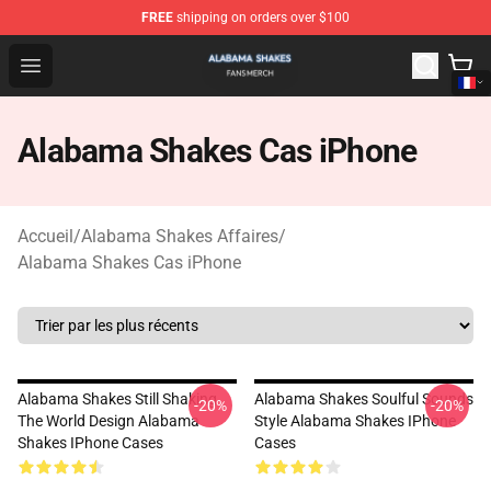
FREE
shipping on orders over $100
Alabama Shakes Shop - Official Alabama Shakes Mercha
Open menu
Alabama Shakes Cas iPhone
Accueil
/
Alabama Shakes Affaires
/
Alabama Shakes Cas iPhone
Alabama Shakes Still Shaking
Alabama Shakes Soulful Sounds
-20%
-20%
The World Design Alabama
Style Alabama Shakes IPhone
Shakes IPhone Cases
Cases