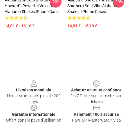
Alabama Shakes Brittany
Alabama Shakes The Heart Of
-20%
-20%
Howard's Powerful Voice Tee
Southern Soul Vibe Alabama
Alabama Shakes IPhone Cases
Shakes IPhone Cases
14,81 € - 16,10 €
14,81 € - 16,10 €
Footer
Livraison mondiale
Achetez en toute confiance
Nous livrons dans plus de 200
24/7 Protected from clicks to
pays
delivery
Garantie internationale
Paiement 100% sécurisé
Offert dans le pays d'utilisation
PayPal / MasterCard / Visa