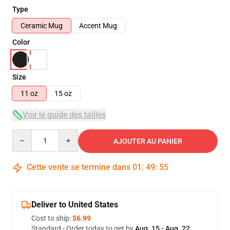
Type
Ceramic Mug
Accent Mug
Color
Size
11 oz
15 oz
Voir le guide des tailles
Quantity
AJOUTER AU PANIER
Cette vente se termine dans
01
:
49
:
54
Deliver to United States
Cost to ship:
$6.99
Standard - Order today to get by
Aug. 15 - Aug. 22