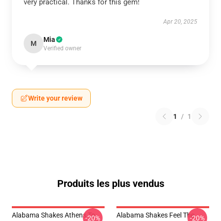
very practical. Thanks for this gem!
Apr 20, 2025
Mia
M
Verified owner
Write your review
1
/
1
Produits les plus vendus
Alabama Shakes Athens To
Alabama Shakes Feel The
-20%
-20%