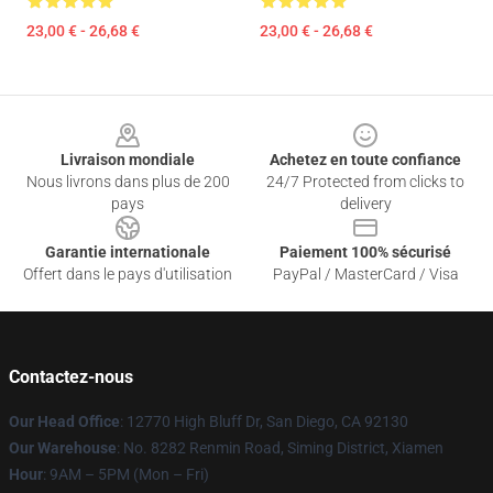
23,00 € - 26,68 €
23,00 € - 26,68 €
Footer
Livraison mondiale
Achetez en toute confiance
Nous livrons dans plus de 200
24/7 Protected from clicks to
pays
delivery
Garantie internationale
Paiement 100% sécurisé
Offert dans le pays d'utilisation
PayPal / MasterCard / Visa
Contactez-nous
Our Head Office
: 12770 High Bluff Dr, San Diego, CA 92130
Our Warehouse
: No. 8282 Renmin Road, Siming District, Xiamen
Hour
: 9AM – 5PM (Mon – Fri)