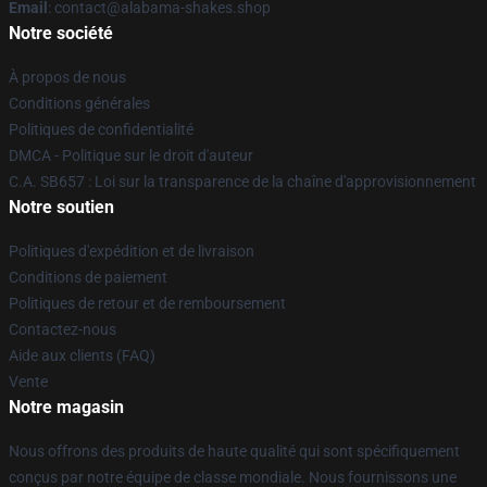
Email
: contact@alabama-shakes.shop
Notre société
À propos de nous
Conditions générales
Politiques de confidentialité
DMCA - Politique sur le droit d'auteur
C.A. SB657 : Loi sur la transparence de la chaîne d'approvisionnement
Notre soutien
Politiques d'expédition et de livraison
Conditions de paiement
Politiques de retour et de remboursement
Contactez-nous
Aide aux clients (FAQ)
Vente
Notre magasin
Nous offrons des produits de haute qualité qui sont spécifiquement
conçus par notre équipe de classe mondiale. Nous fournissons une