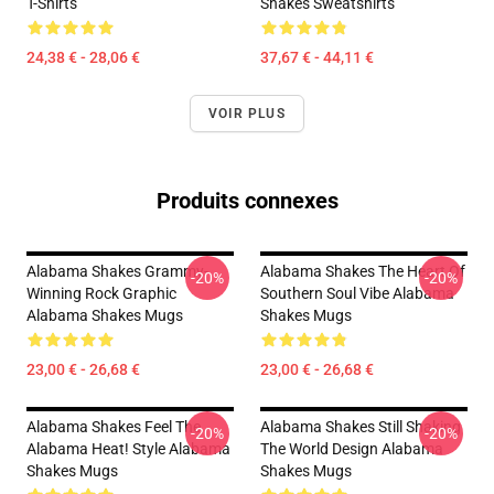
T-Shirts
Shakes Sweatshirts
24,38 € - 28,06 €
37,67 € - 44,11 €
VOIR PLUS
Produits connexes
Alabama Shakes Grammy-
Alabama Shakes The Heart Of
-20%
-20%
Winning Rock Graphic
Southern Soul Vibe Alabama
Alabama Shakes Mugs
Shakes Mugs
23,00 € - 26,68 €
23,00 € - 26,68 €
Alabama Shakes Feel The
Alabama Shakes Still Shaking
-20%
-20%
Alabama Heat! Style Alabama
The World Design Alabama
Shakes Mugs
Shakes Mugs