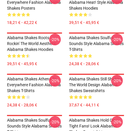
Everywhere Fashion Alabama
Alabama Heat! Style Alabama
Shakes Posters
Shakes Hoodies
18,21 € - 42,22 €
39,51 € - 45,95 €
Alabama Shakes Roots
Alabama Shakes Soulful
-20%
-20%
Rockin' The World Aesthetic
Sounds Style Alabama Shakes
Alabama Shakes Hoodies
T-Shirts
39,51 € - 45,95 €
24,38 € - 28,06 €
Alabama Shakes Athens To
Alabama Shakes Still Shaking
-20%
-20%
Everywhere Fashion Alabama
The World Design Alabama
Shakes T-Shirts
Shakes Sweatshirts
24,38 € - 28,06 €
37,67 € - 44,11 €
Alabama Shakes Soulful
Alabama Shakes Hold On
-20%
-20%
Sounds Style Alabama Shakes
Tight Fans! Look Alabama