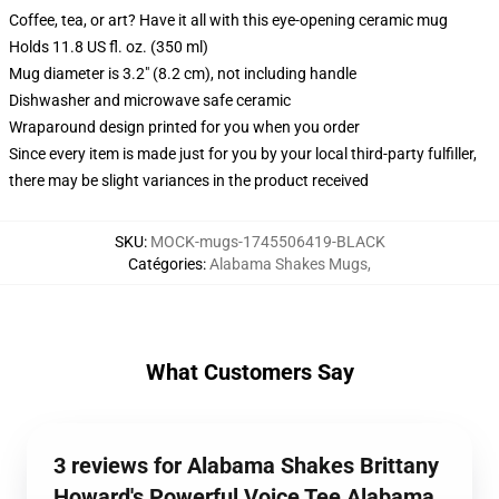
Coffee, tea, or art? Have it all with this eye-opening ceramic mug
Holds 11.8 US fl. oz. (350 ml)
Mug diameter is 3.2" (8.2 cm), not including handle
Dishwasher and microwave safe ceramic
Wraparound design printed for you when you order
Since every item is made just for you by your local third-party fulfiller,
there may be slight variances in the product received
SKU
:
MOCK-mugs-1745506419-BLACK
Catégories
:
Alabama Shakes Mugs
,
What Customers Say
3 reviews for Alabama Shakes Brittany
Howard's Powerful Voice Tee Alabama