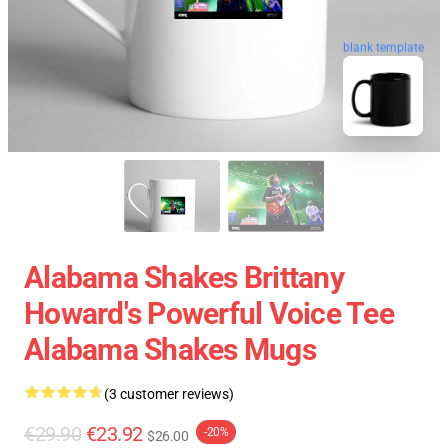
blank template
Alabama Shakes Brittany
Howard's Powerful Voice Tee
Alabama Shakes Mugs
(3 customer reviews)
€29.90
€23.92
-20%
$26.00